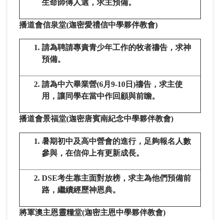
生命師傅人選，求主預備。
播道會信泉堂
(
迦密愛禮信中學夥伴教會
)
請為聘請專責青少年工作的牧者禱告，求神
預備。
請為中六畢業營(6月9-10日)禱告，求主使
用，讓同學在當中作回顧與前瞻。
播道會景福堂
(
迦密唐賓南紀念中學夥伴教會
)
暑期初中及高中營會的進行，足夠報名人數
參與，在信仰上有更新成長。
DSE考生靠主面對放榜，求主為他們預備前
路，繼續經歷神恩典。
將軍澳主恩靈糧堂
(
迦密主恩中學夥伴教會
)