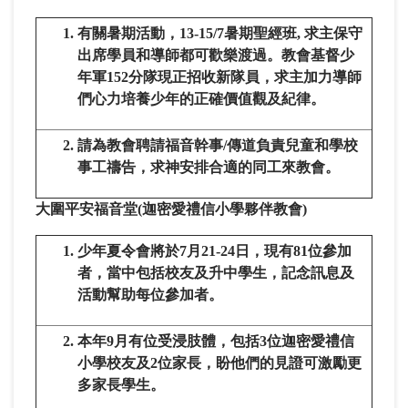
有關暑期活動，13-15/7暑期聖經班, 求主保守
出席學員和導師都可歡樂渡過。教會基督少
年軍152分隊現正招收新隊員，求主加力導師
們心力培養少年的正確價值觀及紀律。
請為教會聘請福音幹事/傳道負責兒童和學校
事工禱告，求神安排合適的同工來教會。
大圍平安福音堂
(
迦密愛禮信小學夥伴教會
)
少年夏令會將於7月21-24日，現有81位參加
者，當中包括校友及升中學生，記念訊息及
活動幫助每位參加者。
本年9月有位受浸肢體，包括3位迦密愛禮信
小學校友及2位家長，盼他們的見證可激勵更
多家長學生。