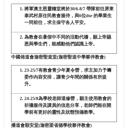
將軍澳主恩靈糧堂將於30/6-8/7 帶隊前往屏東
泰武村原住民教會服侍，與6位dse 的畢業生
一同前往，求主保守各人平安。
為教會在暑假中不同的活動代禱，願上帝賜
恩與學生們，能感動他們認識上帝。
中國佈道會迦密聖道堂
(
迦密聖道中學夥伴教會
)
23-25/7有教會青少年夏令營，求主加力予籌
委作內容安排，讓青少年間的關係有所提
升。
24-25/8為學校老師退修營，願主使用教會的
祈禱服侍及講員的信息分享，老師們能在開
學前有更好的靈性及狀態預備教學。
播道會順安堂
(
迦密梁省德學校夥伴教會
)