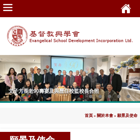
文子方長老90壽宴及與歷任校監校長合照
首頁
»
關於本會
»
願景及使命