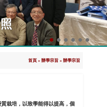
首頁
»
辦學宗旨
»
辦學宗旨
優質栽培，以致學能得以提高，個