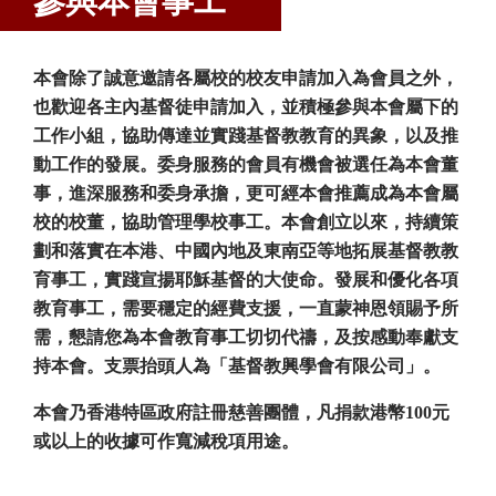
參與本會事工
本會除了誠意邀請各屬校的校友申請加入為會員之外，
也歡迎各主內基督徒申請加入，並積極參與本會屬下的
工作小組，協助傳達並實踐基督教教育的異象，以及推
動工作的發展。委身服務的會員有機會被選任為本會董
事，進深服務和委身承擔，更可經本會推薦成為本會屬
校的校董，協助管理學校事工。本會創立以來，持續策
劃和落實在本港、中國內地及東南亞等地拓展基督教教
育事工，實踐宣揚耶穌基督的大使命。發展和優化各項
教育事工，需要穩定的經費支援，一直蒙神恩領賜予所
需，懇請您為本會教育事工切切代禱，及按感動奉獻支
持本會。支票抬頭人為「基督教興學會有限公司」。
本會乃香港特區政府註冊慈善團體，凡捐款港幣100
元
或以上的收據可作寬減稅項用途。