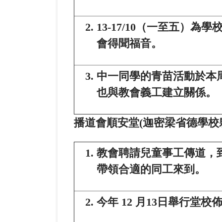
13-17/10（一至五）
會得聞福音。
中一同學的青苗活動於本
也與教會義工建立關係。
播道會順安堂
(
迦密梁省德學校
教會聘請兒童事工傳道，
帶領合適的同工來到。
今年 12 月13日舉行