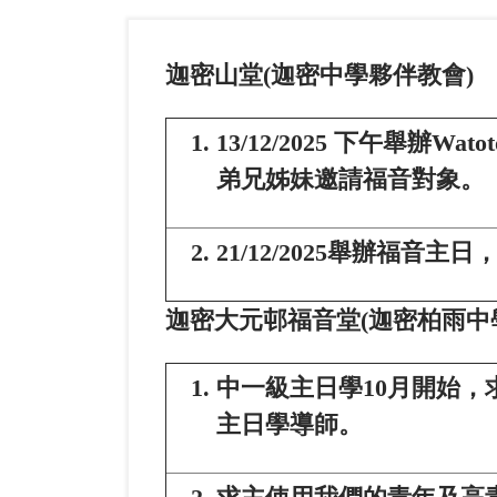
迦密山堂
(
迦密中學夥伴教會
)
13/12/2025 下午舉辦
弟兄姊妹邀請福音對象。
21/12/2025舉辦福音
迦密大元邨福音堂
(
迦密柏雨中
中一級主日學10月開始
主日學導師。