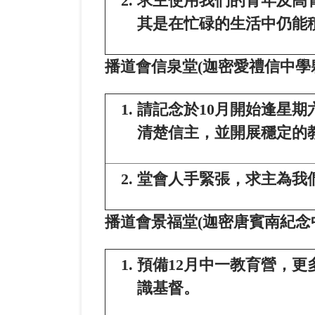
求主使用我們的青年及高
其是在忙碌的生活中仍能
播道會信泉堂
(
迦密愛禮信中學
請記念於10月開始逢星
清楚信主，並開展穩定的教
堂會人手緊張，求主為我
播道會景福堂
(
迦密唐賓南紀念
預備12月中一教育營，
識基督。