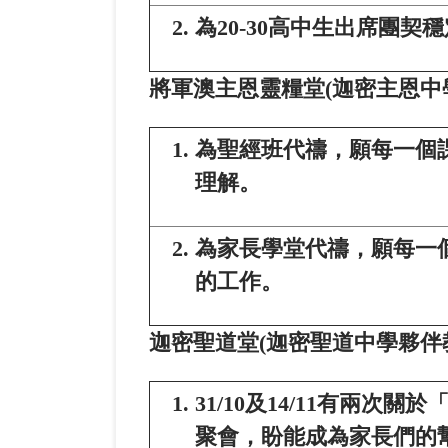
為20-30高中生出席團
將軍澳主恩靈糧堂
(
迦密主恩中
為聖經班代禱，願每一個
理解。
為家長學堂代禱，願每一
的工作。
迦密聖道堂
(
迦密聖道中學夥伴
31/10及14/11有兩
聚會，盼能成為家長們的