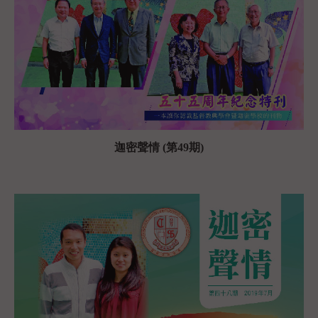
迦密聲情 (第49期)