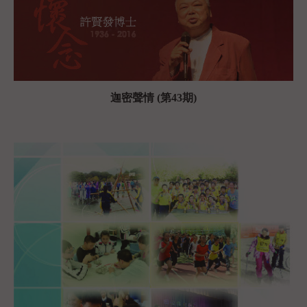
迦密聲情 (第43期)