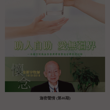
迦密聲情 (第46期)