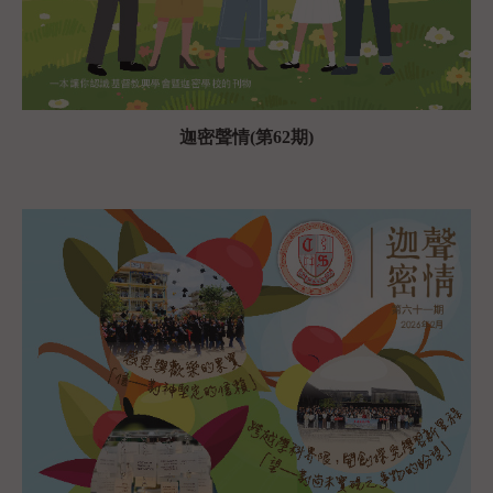
迦密聲情(第62期)