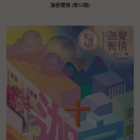
迦密聲情 (第52期)