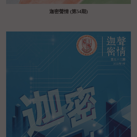
迦密聲情 (第54期)