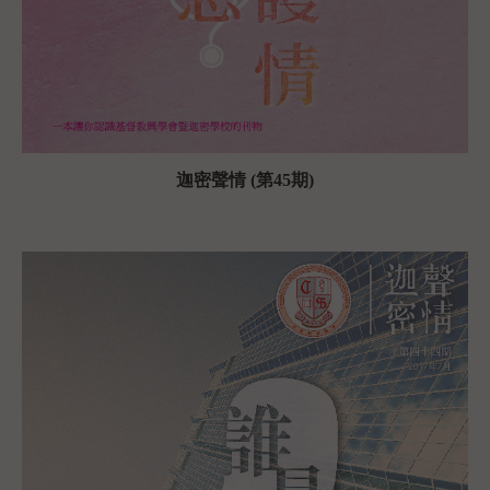
迦密聲情 (第45期)