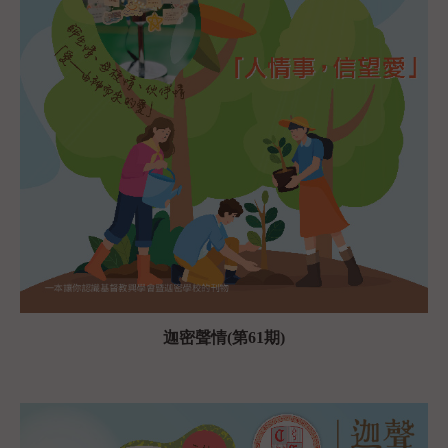
迦密聲情(第61期)