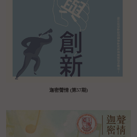
迦密聲情 (第57期)