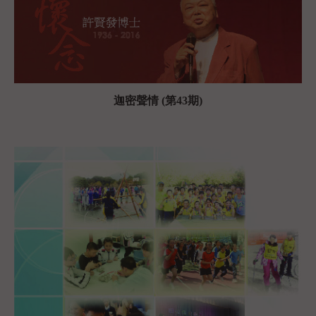
迦密聲情 (第43期)