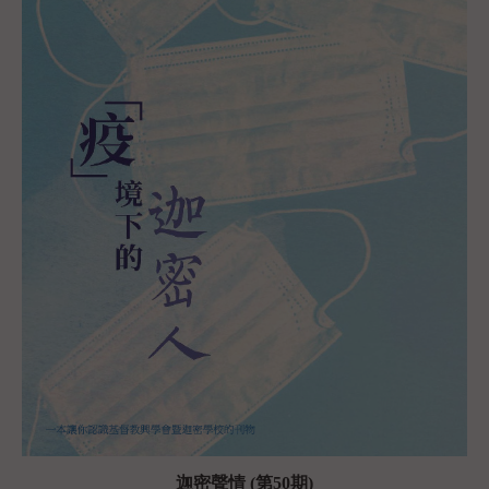
迦密聲情 (第50期)