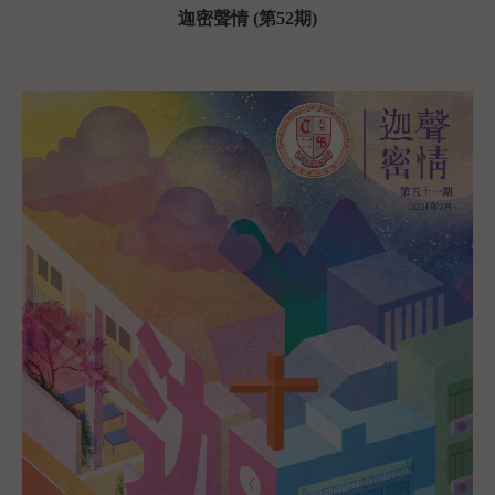
迦密聲情 (第52期)