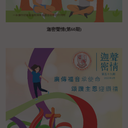
迦密聲情(第60期)