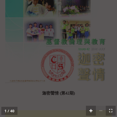
迦密聲情 (第42期)
1 / 40