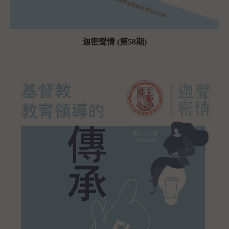
迦密聲情 (第58期)