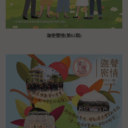
迦密聲情(第62期)