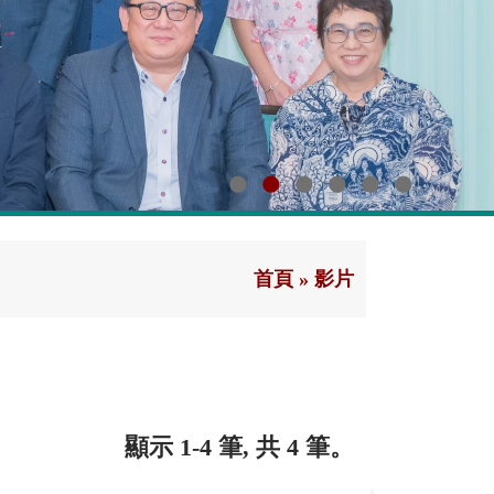
首頁
»
影片
顯示 1-4 筆, 共 4 筆。